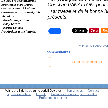
Le club propose du karaté
Christian PANATTONI pour un
pour toutes et pour tous :
- Ecole de karaté Enfants
Du travail et de la bonne h
- Karaté-Do Traditionel, style
présents.
Shotokan
- Karaté compétition
- Body Karaté
- Karaté Défense
Rep
Inscriptions toute l'année.
<< PASSAGE DE GRAC
commentaires
Ajouter un commentaire
kcsc
Top articles
Contact
Voir le profil de
sur le portail Overblog
Signaler un abus
C.G.U.
Cookies et données personnelles
Préférences cookies