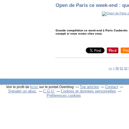
Open de Paris ce week-end : qu
Grande compétition ce week-end à Paris Coubertin. 
canapé si vous restez chez vous.
Rep
10
20
30
40
50
60
70
80
<<
<
90
91
92
kcsc
Top articles
Contact
Voir le profil de
sur le portail Overblog
Signaler un abus
C.G.U.
Cookies et données personnelles
Préférences cookies