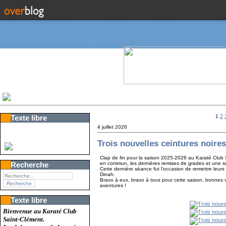
2
Texte libre
1
4 juillet 2026
Trois nouvelles ceintures noir
Clap de fin pour la saison 2025-2026 au Karaté Club 
en commun, les dernières remises de grades et une soir
Recherche
Cette dernière séance fut l'occasion de remettre leurs 
Dinah.
Bravo à eux, bravo à tous pour cette saison, bonnes 
aventures !
Texte libre
Bienvenue au Karaté Club
Saint-Clément.