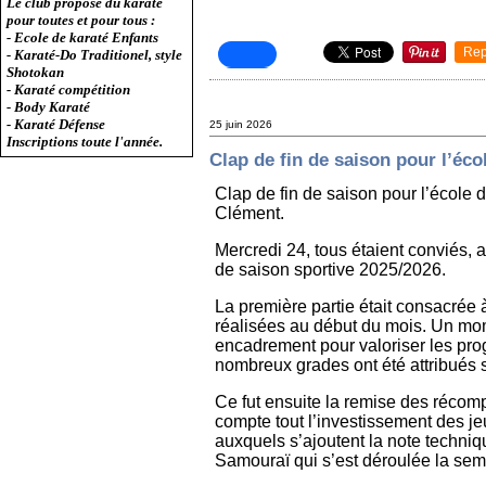
Le club propose du karaté
pour toutes et pour tous :
- Ecole de karaté Enfants
Rep
- Karaté-Do Traditionel, style
Shotokan
- Karaté compétition
- Body Karaté
- Karaté Défense
25 juin 2026
Inscriptions toute l'année.
Clap de fin de saison pour l’éco
Clap de fin de saison pour l’école 
Clément.
Mercredi 24, tous étaient conviés, a
de saison sportive 2025/2026.
La première partie était consacrée 
réalisées au début du mois. Un mom
encadrement pour valoriser les prog
nombreux grades ont été attribués so
Ce fut ensuite la remise des réco
compte tout l’investissement des jeu
auxquels s’ajoutent la note techniq
Samouraï qui s’est déroulée la se