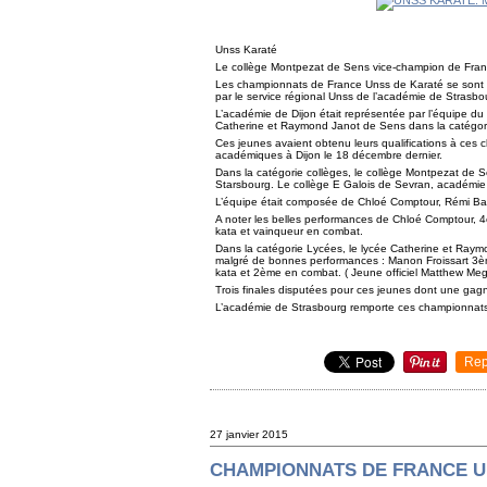
Unss Karaté
Le collège Montpezat de Sens vice-champion de Fran
Les championnats de France Unss de Karaté se sont d
par le service régional Unss de l’académie de Strasbo
L’académie de Dijon était représentée par l’équipe du
Catherine et Raymond Janot de Sens dans la catégor
Ces jeunes avaient obtenu leurs qualifications à ce
académiques à Dijon le 18 décembre dernier.
Dans la catégorie collèges, le collège Montpezat de S
Starsbourg. Le collège E Galois de Sevran, académie 
L’équipe était composée de Chloé Comptour, Rémi Baille
A noter les belles performances de Chloé Comptour, 
kata et vainqueur en combat.
Dans la catégorie Lycées, le lycée Catherine et Raym
malgré de bonnes performances : Manon Froissart 3è
kata et 2ème en combat. ( Jeune officiel Matthew Megi
Trois finales disputées pour ces jeunes dont une gag
L’académie de Strasbourg remporte ces championnat
Rep
27 janvier 2015
CHAMPIONNATS DE FRANCE U