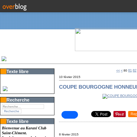
10
20
30
40
50
60
70
<<
<
81
82
Texte libre
80
10 février 2015
COUPE BOURGOGNE HONNEUR 
Recherche
Rep
Texte libre
Bienvenue au Karaté Club
Saint-Clément.
8 février 2015