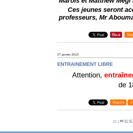
Marois et Matthew Megi (
Ces jeunes seront ac
professeurs, Mr Aboumal
Rep
27 janvier 2015
ENTRAINEMENT LIBRE
Attention,
entraîne
de 1
Repost
0
10
20
30
40
50
60
70
<<
<
81
82
80