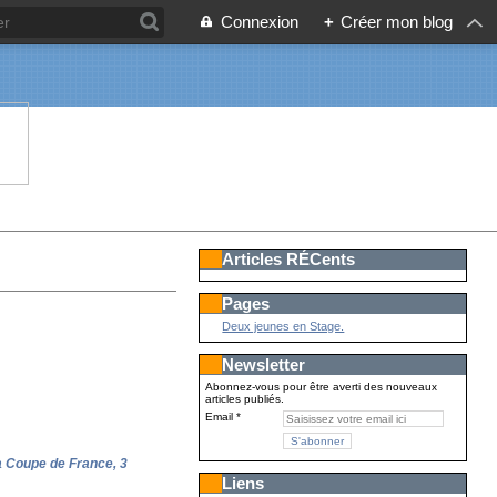
Connexion
+
Créer mon blog
Articles RÉCents
Pages
Deux jeunes en Stage.
Newsletter
Abonnez-vous pour être averti des nouveaux
articles publiés.
Email
a Coupe de France, 3
Liens