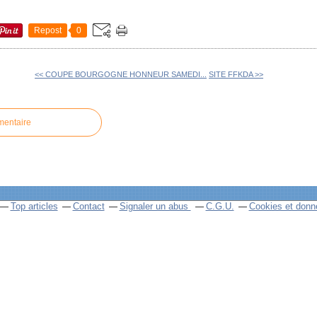
Repost
0
<< COUPE BOURGOGNE HONNEUR SAMEDI...
SITE FFKDA >>
mentaire
Top articles
Contact
Signaler un abus
C.G.U.
Cookies et donn