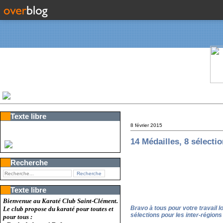
Texte libre
8 février 2015
14 Médailles, 8 sélect
Recherche
Texte libre
Bienvenue au Karaté Club Saint-Clément.
Bravo à tous pour votre travail 
Le club propose du karaté pour toutes et
sélections pour les inter-régions
pour tous :