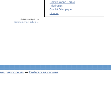
Comité Yonne Karaté
Fédération
Comité Olympique
Gendaï
Published by kcsc
commenter cet article
…
ées personnelles
Préférences cookies