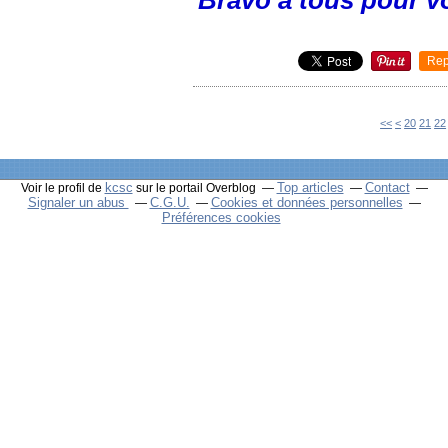
Rep
10
<<
<
20
21
22
kcsc
Top articles
Contact
Voir le profil de
sur le portail Overblog
Signaler un abus
C.G.U.
Cookies et données personnelles
Préférences cookies