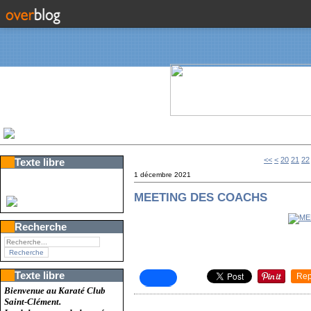
10
<<
<
20
21
22
Texte libre
1 décembre 2021
MEETING DES COACHS
Recherche
Texte libre
Rep
Bienvenue au Karaté Club
Saint-Clément.