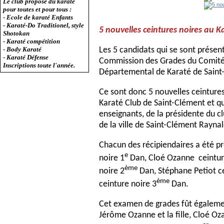
Le club propose du karaté
pour toutes et pour tous :
- Ecole de karaté Enfants
- Karaté-Do Traditionel, style
5 nouvelles ceintures noires au K
Shotokan
- Karaté compétition
Les 5 candidats qui se sont présen
- Body Karaté
- Karaté Défense
Commission des Grades du Comité 
Inscriptions toute l'année.
Départemental de Karaté de Saint-
Ce sont donc 5 nouvelles ceintures 
Karaté Club de Saint-Clément et qui
enseignants, de la présidente du cl
de la ville de Saint-Clément Raynal
Chacun des récipiendaires a été pré
e
noire 1
Dan, Cloé Ozanne ceintur
ème
noire 2
Dan, Stéphane Petiot ce
ème
ceinture noire 3
Dan.
Cet examen de grades fût égalemen
Jérôme Ozanne et la fille, Cloé O