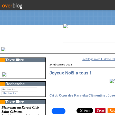
<< Stage avec Ludovic 
Texte libre
24 décembre 2013
Joyeux Noël a tous !
Recherche
Cri du Cœur des Karatéka Clémentins : Joyeux 
Texte libre
Bienvenue au Karaté Club
Rep
Saint-Clément.