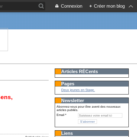
Connexion
+
Créer mon blog
Articles RÉCents
Pages
Deux jeunes en Stage.
Sens,
Newsletter
Abonnez-vous pour être averti des nouveaux
articles publiés.
Email
Liens