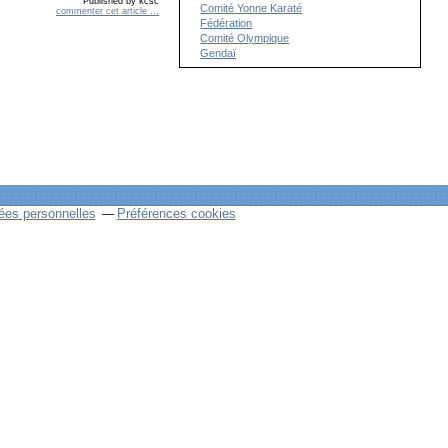
Published by kcsc
Comité Yonne Karaté
commenter cet article
…
Fédération
Comité Olympique
Gendaï
ées personnelles
Préférences cookies