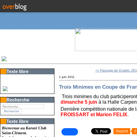
<< Passage de Grades JEUD
Texte libre
1 juin 2011
Trois Minimes en Coupe de Fra
Trois minimes du club participeront
Recherche
dimanche 5 juin
à la Halle Carpent
Dernière compétition nationale de 
FROISSART et Marion FELIX.
Texte libre
Bienvenue au Karaté Club
Repost
0
Saint-Clément.