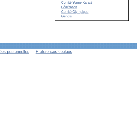
Comité Yonne Karaté
Fédération
Comité Olympique
Gendaï
ées personnelles
Préférences cookies