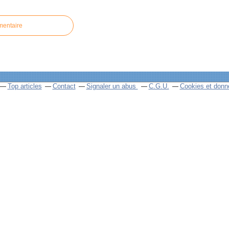
mentaire
Top articles
Contact
Signaler un abus
C.G.U.
Cookies et donn