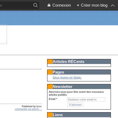
Connexion
+
Créer mon blog
Articles RÉCents
Pages
Deux jeunes en Stage.
Newsletter
Abonnez-vous pour être averti des nouveaux
articles publiés.
Email
Published by kcsc
commenter cet article
…
Liens