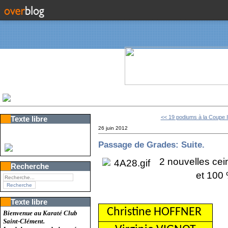
<< 19 podiums à la Coupe In
Texte libre
26 juin 2012
Passage de Grades: Suite.
2 nouvelles cei
Recherche
et 100
Texte libre
Christine HOFFNER
Bienvenue au Karaté Club
Saint-Clément.