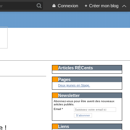
Connexion
+
Créer mon blog
Articles RÉCents
Pages
Deux jeunes en Stage.
Newsletter
Abonnez-vous pour être averti des nouveaux
articles publiés.
Email
e !
Liens