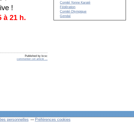
Comité Yonne Karaté
ve !
Fédération
Comité Olympique
 à 21 h.
Gendaï
Published by kcsc
commenter cet article
…
ées personnelles
Préférences cookies