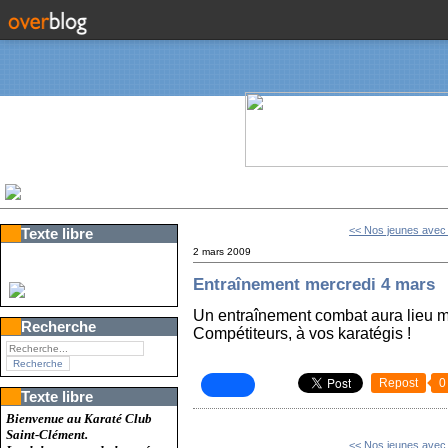
<< Nos jeunes avec 
Texte libre
2 mars 2009
Entraînement mercredi 4 mars
Un entraînement combat aura lieu m
Recherche
Compétiteurs, à vos karatégis !
Repost
0
Texte libre
Bienvenue au Karaté Club
Saint-Clément.
<< Nos jeunes avec 