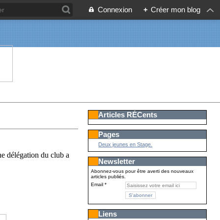
Connexion
+
Créer mon blog
Articles RÉCents
Pages
Deux jeunes en Stage.
ne délégation du club a
Newsletter
Abonnez-vous pour être averti des nouveaux
articles publiés.
Email
Liens