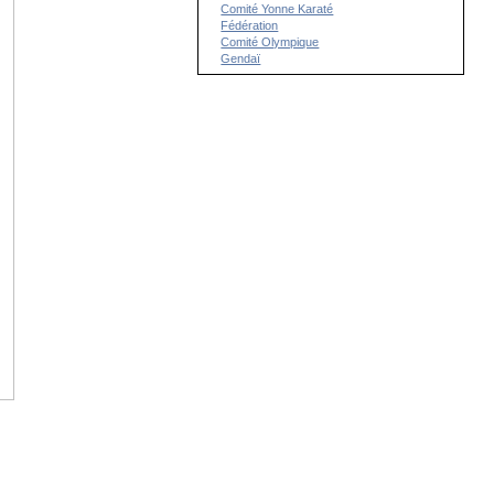
Comité Yonne Karaté
Fédération
Comité Olympique
Gendaï