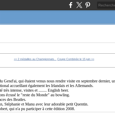
<< 2 médailles au Championnats...
Coupe Combinée le 15 juin >>
du Gend'ai, qui étaient venus nous rendre visite en septembre dernier, u
ional accueillant également les Irlandais et les Allemands.
très intense, visites et ........ English beer.
vons écrasé le "reste du Monde" au bowling.
races des Beatles.
, Stéphanie et Manu avec leur adorable petit Quentin.
ert, qui n'a pu participer à cette édition 2008.