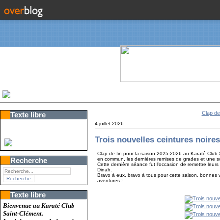
Clap de 
Texte libre
4 juillet 2026
Trois nouvelles ceintures noir
Clap de fin pour la saison 2025-2026 au Karaté Club 
en commun, les dernières remises de grades et une soir
Recherche
Cette dernière séance fut l'occasion de remettre leurs 
Dinah.
Bravo à eux, bravo à tous pour cette saison, bonnes 
aventures !
Texte libre
Bienvenue au Karaté Club
Saint-Clément.