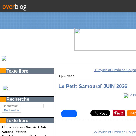
<< Kylian et Timéo en Coupe 
Texte libre
3 juin 2026
Le Petit Samouraï JUIN 2026
Recherche
Rep
Texte libre
Bienvenue au Karaté Club
Saint-Clément.
<< Kylian et Timéo en Coupe 