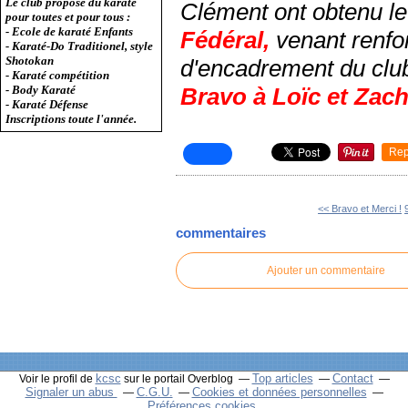
Le club propose du karaté
Clément ont obtenu le
pour toutes et pour tous :
- Ecole de karaté Enfants
Fédéral, 
venant renforc
- Karaté-Do Traditionel, style
Shotokan
d'encadrement du club
- Karaté compétition
Bravo à Loïc et Zach
- Body Karaté
- Karaté Défense
Inscriptions toute l'année.
Rep
<< Bravo et Merci !
commentaires
Ajouter un commentaire
kcsc
Top articles
Contact
Voir le profil de
sur le portail Overblog
Signaler un abus
C.G.U.
Cookies et données personnelles
Préférences cookies