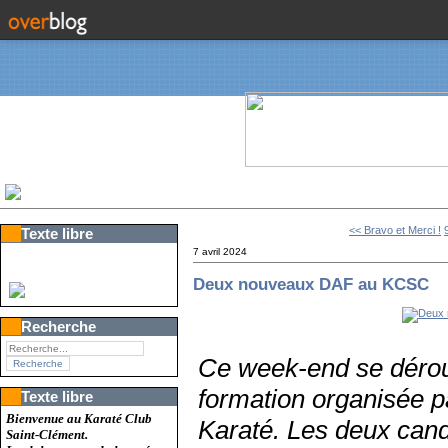
<< Bravo et Merci !
Texte libre
7 avril 2024
Deux nouveaux DAF au KCSC
Recherche
Ce week-end se déroul
formation organisée p
Texte libre
Bienvenue au Karaté Club
Karaté. Les deux cand
Saint-Clément.