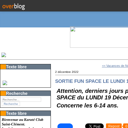
<< Vacances de No
Texte libre
2 décembre 2022
SORTIE FUN SPACE LE LUNDI 
Attention, derniers jours 
Recherche
SPACE du LUNDI 19 Décem
Concerne les 6-14 ans.
Texte libre
Bienvenue au Karaté Club
Saint-Clément.
Repost
0