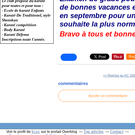
Le club propose du karaté
de bonnes vacances e
pour toutes et pour tous :
- Ecole de karaté Enfants
en septembre pour un
- Karaté-Do Traditionel, style
Shotokan
souhaite la plus norm
- Karaté compétition
- Body Karaté
Bravo à tous et bonn
- Karaté Défense
Inscriptions toute l'année.
Rep
<< Reprise au KC S
commentaires
Ajouter un commentaire
kcsc
Top articles
Contact
Voir le profil de
sur le portail Overblog