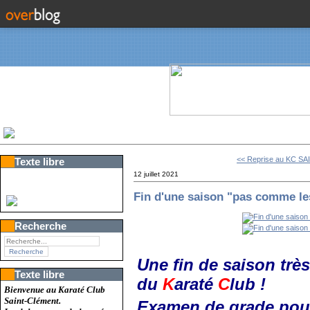
<< Reprise au KC S
Texte libre
12 juillet 2021
Fin d'une saison "pas comme le
Recherche
Une fin de saison très
Texte libre
du
K
araté
C
lub !
Bienvenue au Karaté Club
Saint-Clément.
Examen de grade pour