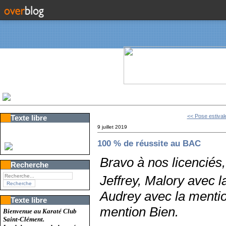
<< Pose estivale
Texte libre
9 juillet 2019
100 % de réussite au BAC
Bravo à nos licenciés,
Recherche
Jeffrey, Malory avec 
Audrey avec la mentio
Texte libre
mention Bien.
Bienvenue au Karaté Club
Saint-Clément.