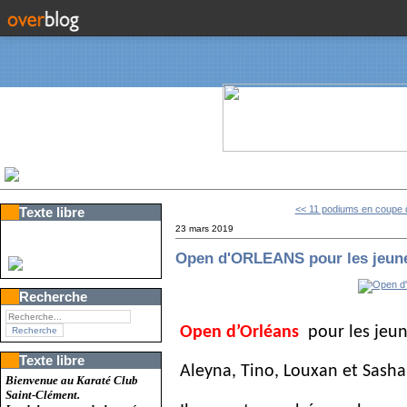
<< 11 podiums en coupe 
Texte libre
23 mars 2019
Open d'ORLEANS pour les jeun
Recherche
Open d’Orléans
pour les jeun
Texte libre
Aleyna, Tino, Louxan et Sasha
Bienvenue au Karaté Club
Saint-Clément.