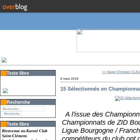
<< Stage Christian CLA
Texte libre
8 mars 2019
15 Sélectionnés en Championna
Recherche
A l'issue des Championn
Championnats de ZID Bou
Texte libre
Ligue Bourgogne / Franche
Bienvenue au Karaté Club
Saint-Clément.
compétiteurs du club ont