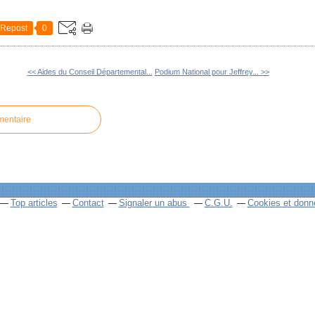
Repost
0
<< Aides du Conseil Départemental...
Podium National pour Jeffrey... >>
mentaire
Top articles
Contact
Signaler un abus
C.G.U.
Cookies et donn