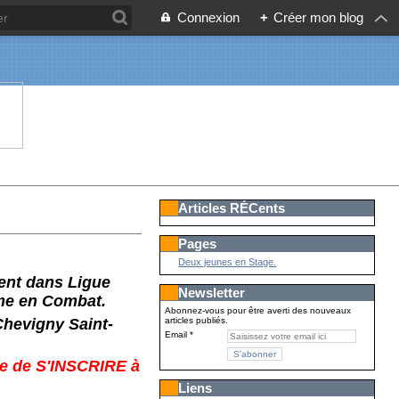
Connexion
+
Créer mon blog
Articles RÉCents
Pages
Deux jeunes en Stage.
ient dans Ligue
Newsletter
me en Combat.
Abonnez-vous pour être averti des nouveaux
hevigny Saint-
articles publiés.
Email
ire de S'INSCRIRE à
Liens