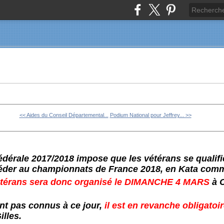
<< Aides du Conseil Départemental...
Podium National pour Jeffrey... >>
dérale 2017/2018 impose que les vétérans se qualif
éder au championnats de France 2018, en Kata com
térans sera donc organisé le DIMANCHE 4 MARS
à C
ont pas connus à ce jour,
il est en revanche obligato
illes.