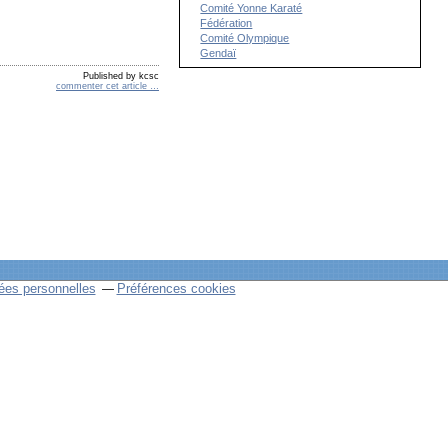
Comité Yonne Karaté
Fédération
Comité Olympique
Gendaï
Published by kcsc
commenter cet article
…
ées personnelles
Préférences cookies