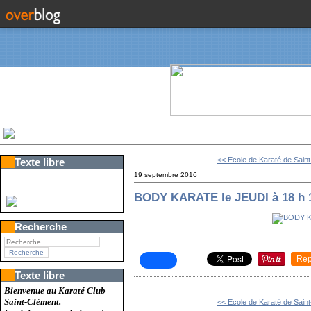
<< Ecole de Karaté de Sain
Texte libre
19 septembre 2016
BODY KARATE le JEUDI à 18 h 
Recherche
Rep
Texte libre
Bienvenue au Karaté Club
Saint-Clément.
<< Ecole de Karaté de Sain