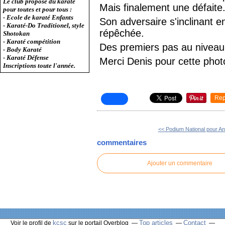
Le club propose du karaté
Mais finalement une défaite
pour toutes et pour tous :
- Ecole de karaté Enfants
Son adversaire s'inclinant e
- Karaté-Do Traditionel, style
répêchée.
Shotokan
- Karaté compétition
Des premiers pas au niveau 
- Body Karaté
- Karaté Défense
Merci Denis pour cette phot
Inscriptions toute l'année.
Rep
<< Podium National pour An
commentaires
Ajouter un commentaire
kcsc
Top articles
Contact
Voir le profil de
sur le portail Overblog