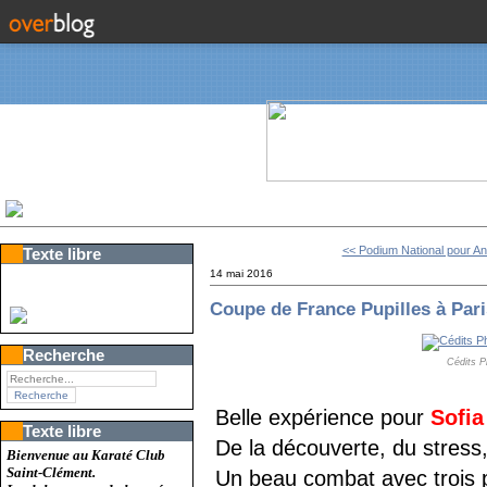
<< Podium National pour An
Texte libre
14 mai 2016
Coupe de France Pupilles à Par
Recherche
Cédits P
Belle expérience pour
Sofia
Texte libre
De la découverte, du stress,
Bienvenue au Karaté Club
Saint-Clément.
Un beau combat avec trois 