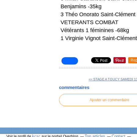
Benjamins -35kg
3 Théo Onorato Saint-Clément
VETERANTS COMBAT
Vétérants 1 féminines -68kg
1 Virginie Vignot Saint-Clémen
Rep
<< STAGE A TOUCY SAMEDI 13 /
commentaires
Ajouter un commentaire
kcsc
Top articles
Contact
Voir le profil de
sur le portail Overblog