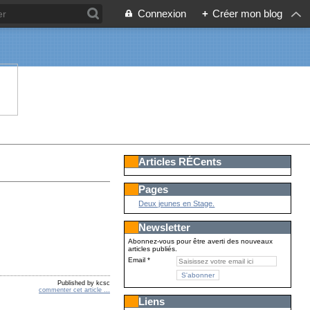
Connexion
+
Créer mon blog
Articles RÉCents
Pages
Deux jeunes en Stage.
Newsletter
Abonnez-vous pour être averti des nouveaux
articles publiés.
Email
Published by kcsc
commenter cet article
…
Liens