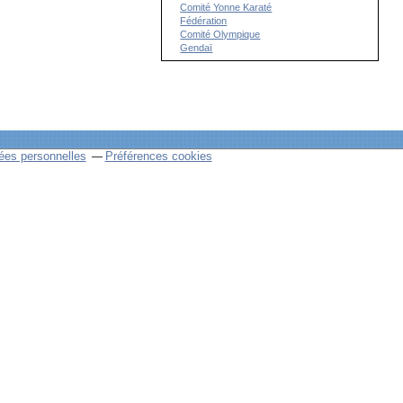
Comité Yonne Karaté
Fédération
Comité Olympique
Gendaï
ées personnelles
Préférences cookies