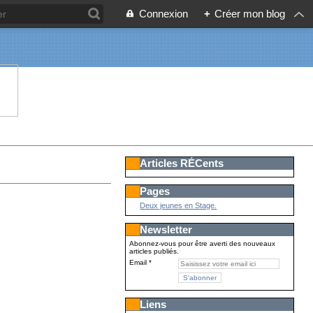
Connexion
+
Créer mon blog
Articles RÉCents
Pages
Deux jeunes en Stage.
Newsletter
Abonnez-vous pour être averti des nouveaux
articles publiés.
Email
Liens