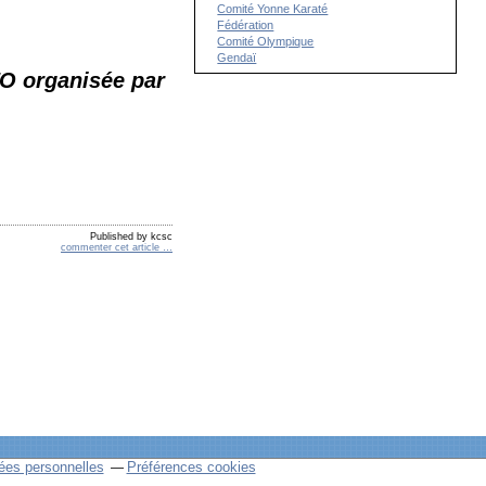
Comité Yonne Karaté
Fédération
Comité Olympique
Gendaï
TO organisée par
Published by kcsc
commenter cet article
…
ées personnelles
Préférences cookies