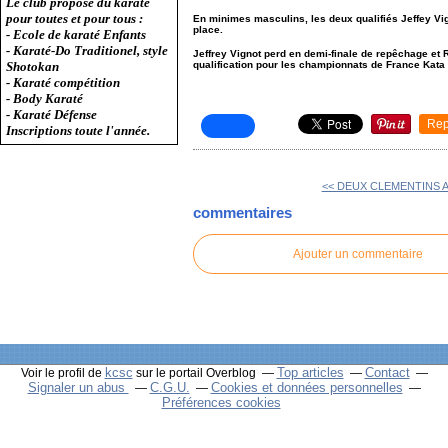
Le club propose du karaté
pour toutes et pour tous :
En minimes masculins, les deux qualifiés Jeffey Vig
place.
- Ecole de karaté Enfants
- Karaté-Do Traditionel, style
Jeffrey Vignot perd en demi-finale de repêchage et R
Shotokan
qualification pour les championnats de France Kata q
- Karaté compétition
- Body Karaté
- Karaté Défense
Rep
Inscriptions toute l'année.
<< DEUX CLEMENTINS 
commentaires
Ajouter un commentaire
kcsc
Top articles
Contact
Voir le profil de
sur le portail Overblog
Signaler un abus
C.G.U.
Cookies et données personnelles
Préférences cookies