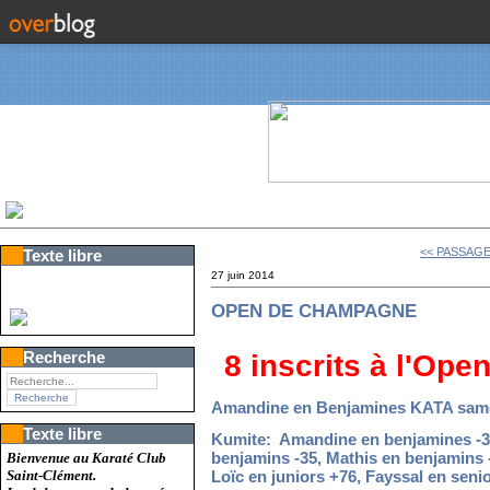
<<
PASSAGE
Texte libre
27 juin 2014
OPEN DE CHAMPAGNE
Recherche
8 inscrits à l'Op
Amandine en Benjamines KATA same
Texte libre
Kumite: Amandine en benjamines -3
benjamins -35, Mathis en benjamins 
Bienvenue au Karaté Club
Saint-Clément.
Loïc en juniors +76, Fayssal en senio