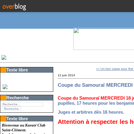
<< Un bon stage pour finir l
Texte libre
12 juin 2014
Coupe du Samouraï MERCREDI 
Recherche
Coupe du Samouraï MERCREDI 18 j
pupilles, 17 heures pour les benjami
Juges et arbitres dès 16 heures.
Texte libre
Attention à respecter les h
Bienvenue au Karaté Club
Saint-Clément.