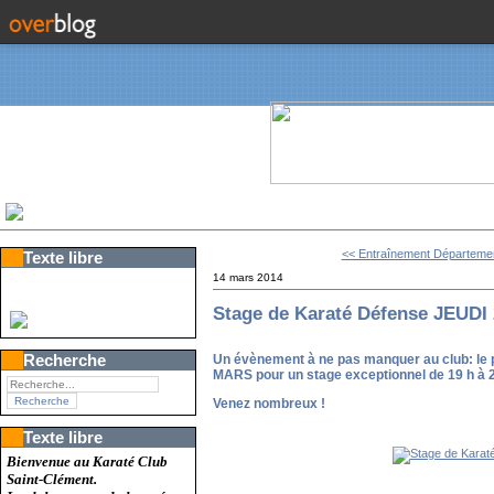
<< Entraînement Département
Texte libre
14 mars 2014
Stage de Karaté Défense JEUDI
Recherche
Un évènement à ne pas manquer au club: le 
MARS pour un stage exceptionnel de 19 h à 
Venez nombreux !
Texte libre
Bienvenue au Karaté Club
Saint-Clément.