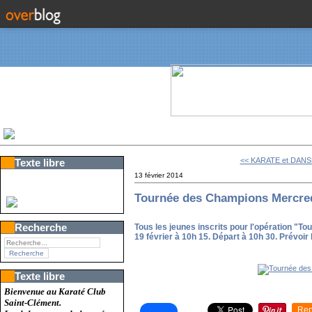
<< KARATE et DANS
Texte libre
13 février 2014
Tournée des Champions Mercredi
Recherche
Tous les jeunes inscrits pour l'opération "
19 février à 10h 15. Départ à 10h 30. Prévoir l
Texte libre
Bienvenue au Karaté Club
Saint-Clément.
Rep