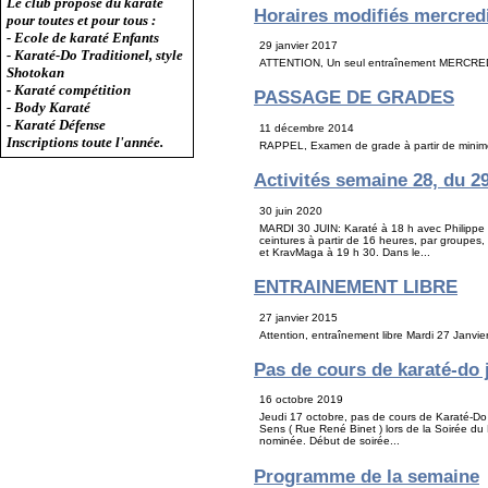
Le club propose du karaté
Horaires modifiés mercredi
pour toutes et pour tous :
- Ecole de karaté Enfants
29 janvier 2017
- Karaté-Do Traditionel, style
ATTENTION, Un seul entraînement MERCREDI 
Shotokan
- Karaté compétition
PASSAGE DE GRADES
- Body Karaté
- Karaté Défense
11 décembre 2014
Inscriptions toute l'année.
RAPPEL, Examen de grade à partir de min
Activités semaine 28, du 29 
30 juin 2020
MARDI 30 JUIN: Karaté à 18 h avec Philippe
ceintures à partir de 16 heures, par groupes
et KravMaga à 19 h 30. Dans le...
ENTRAINEMENT LIBRE
27 janvier 2015
Attention, entraînement libre Mardi 27 Janvi
Pas de cours de karaté-do 
16 octobre 2019
Jeudi 17 octobre, pas de cours de Karaté-D
Sens ( Rue René Binet ) lors de la Soirée du F
nominée. Début de soirée...
Programme de la semaine