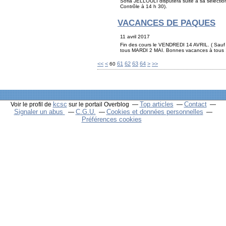
Sofia JELLOULI disputera suite à sa sélectio
Contrôle à 14 h 30).
VACANCES DE PAQUES
11 avril 2017
Fin des cours le VENDREDI 14 AVRIL. ( Sauf 
tous MARDI 2 MAI. Bonnes vacances à tous 
10
20
30
40
50
<<
<
61
62
63
64
>
>>
60
kcsc
Top articles
Contact
Voir le profil de
sur le portail Overblog
Signaler un abus
C.G.U.
Cookies et données personnelles
Préférences cookies