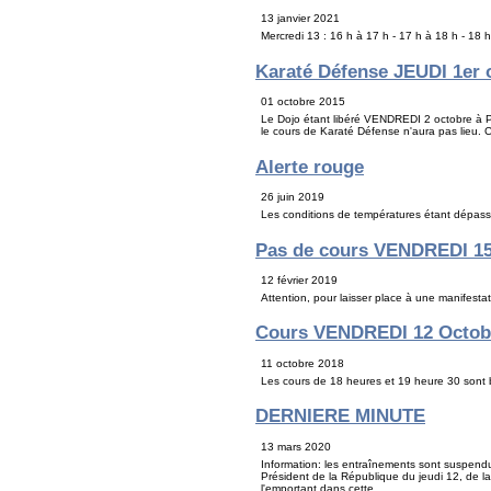
13 janvier 2021
Mercredi 13 : 16 h à 17 h - 17 h à 18 h - 18 
Karaté Défense JEUDI 1er 
01 octobre 2015
Le Dojo étant libéré VENDREDI 2 octobre à P
le cours de Karaté Défense n'aura pas lieu.
Alerte rouge
26 juin 2019
Les conditions de températures étant dépass
Pas de cours VENDREDI 15
12 février 2019
Attention, pour laisser place à une manifest
Cours VENDREDI 12 Octob
11 octobre 2018
Les cours de 18 heures et 19 heure 30 son
DERNIERE MINUTE
13 mars 2020
Information: les entraînements sont suspendus
Président de la République du jeudi 12, de la
l'emportant dans cette...