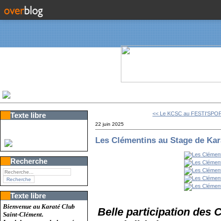
<< Le KCSC au FESTI'SPOR
Texte libre
22 juin 2025
Les Clémentins au Stage de Kar
Recherche
Texte libre
Bienvenue au Karaté Club
Belle participation des 
Saint-Clément.