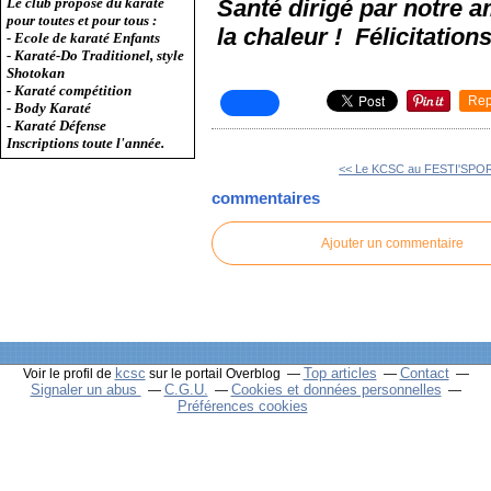
Santé dirigé par notre 
Le club propose du karaté
pour toutes et pour tous :
la chaleur ! Félicitations
- Ecole de karaté Enfants
- Karaté-Do Traditionel, style
Shotokan
- Karaté compétition
Rep
- Body Karaté
- Karaté Défense
Inscriptions toute l'année.
<< Le KCSC au FESTI'SPOR
commentaires
Ajouter un commentaire
kcsc
Top articles
Contact
Voir le profil de
sur le portail Overblog
Signaler un abus
C.G.U.
Cookies et données personnelles
Préférences cookies