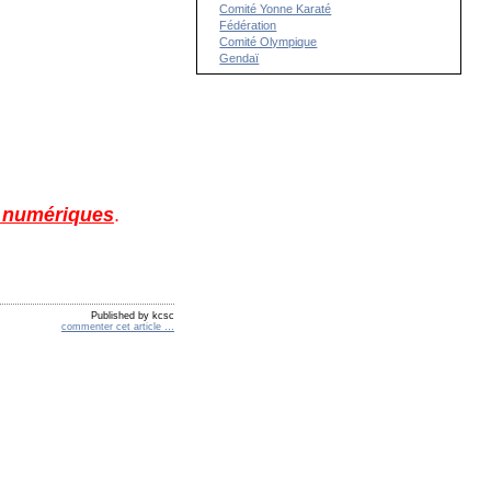
Comité Yonne Karaté
Fédération
Comité Olympique
Gendaï
s numériques
.
Published by kcsc
commenter cet article
…