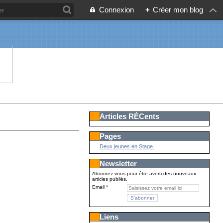
Connexion
+
Créer mon blog
Articles RÉCents
Pages
Deux jeunes en Stage.
Newsletter
Abonnez-vous pour être averti des nouveaux
articles publiés.
Email
Liens