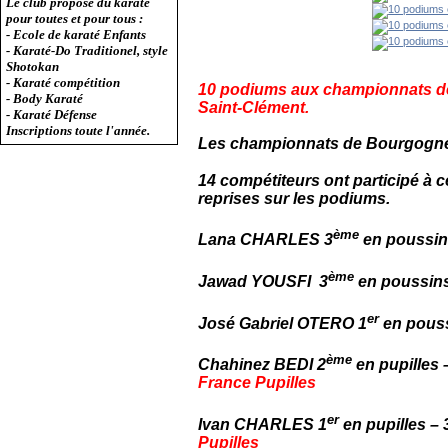
Le club propose du karaté
pour toutes et pour tous :
- Ecole de karaté Enfants
- Karaté-Do Traditionel, style
Shotokan
- Karaté compétition
10 podiums aux championnats d
- Body Karaté
Saint-Clément.
- Karaté Défense
Inscriptions toute l'année.
Les championnats de Bourgogne 
14 compétiteurs ont participé à 
reprises sur les podiums.
ème
Lana CHARLES 3
en poussin
ème
Jawad YOUSFI 3
en poussins
er
José Gabriel OTERO 1
en pouss
ème
Chahinez BEDI 2
en pupilles 
France
Pupilles
er
Ivan CHARLES 1
en pupilles – 
Pupilles