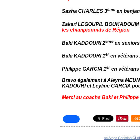
ème
Sasha CHARLES 3
en benjam
Zakari LEGOUPIL BOUKADOUM 
les championnats de Région
ème
Baki KADDOURI 2
en seniors
er
Baki KADDOURI 1
en vétérans 
er
Philippe GARCIA 1
en vétérans 
Bravo également à Aleyna MEUN
KADOURI et Leyline GARCIA pour
Merci au coachs Baki et Philippe 
Rep
<< Stage Christian CL