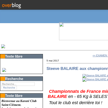
<< EXAMEN
Texte libre
5 mai 2017
Steeve BALAIRE aux championn
Recherche
Championnats de France mi
Texte libre
BALAIRE
en - 65 Kg à SELEST
Bienvenue au Karaté Club
Tout le club est derrière toi !
Saint-Clément.