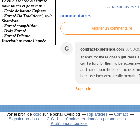
Le club propose du karaté
pour toutes et pour tous :
<< PLANNING OCTO
- Ecole de karaté Enfants
commentaires
- Karaté-Do Traditionel, style
Shotokan
- Karaté compétition
Ajouter un commentaire
- Body Karaté
- Karaté Défense
Inscriptions toute l'année.
C
contractexperience.com
30/10/2
Thanks for these cheap gift ideas. I 
can't afford for them to be expensive
and remember these for the next time
because they were really meaningfu
Répondre
kcsc
Top articles
Contact
Voir le profil de
sur le portail Overblog
Signaler un abus
C.G.U.
Cookies et données personnelles
Préférences cookies