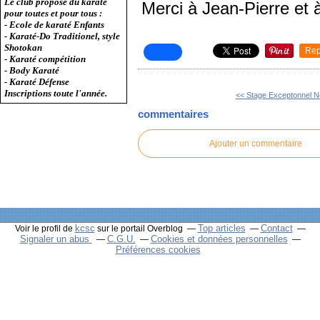
Le club propose du karaté
Merci à Jean-Pierre et à
pour toutes et pour tous :
- Ecole de karaté Enfants
- Karaté-Do Traditionel, style
Shotokan
Rep
- Karaté compétition
- Body Karaté
- Karaté Défense
Inscriptions toute l'année.
<< Stage Exceptonnel No
commentaires
Ajouter un commentaire
kcsc
Top articles
Contact
Voir le profil de
sur le portail Overblog
Signaler un abus
C.G.U.
Cookies et données personnelles
Préférences cookies