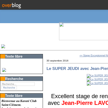
<< Stage Exceptonnel No
Texte libre
30 septembre 2016
Le SUPER JEUDI avec Jean-Pi
Recherche
Excellent stage de ren
Texte libre
Bienvenue au Karaté Club
avec
Jean-Pierre LA
Saint-Clément.