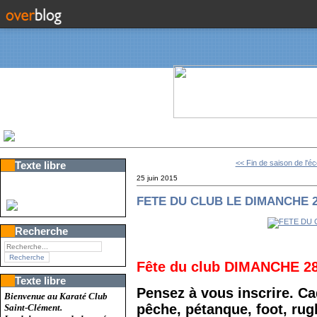
<< Fin de saison de l'éco
Texte libre
25 juin 2015
FETE DU CLUB LE DIMANCHE 2
Recherche
Fête du club DIMANCHE 28 
Texte libre
Pensez à vous inscrire. Cad
Bienvenue au Karaté Club
pêche, pétanque, foot, rugb
Saint-Clément.